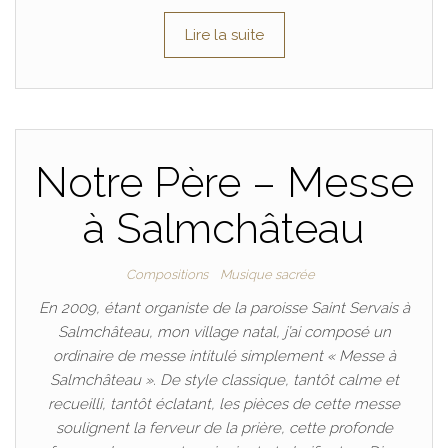
Lire la suite
Notre Père – Messe
à Salmchâteau
Compositions
Musique sacrée
En 2009, étant organiste de la paroisse Saint Servais à
Salmchâteau, mon village natal, j’ai composé un
ordinaire de messe intitulé simplement « Messe à
Salmchâteau ». De style classique, tantôt calme et
recueilli, tantôt éclatant, les pièces de cette messe
soulignent la ferveur de la prière, cette profonde