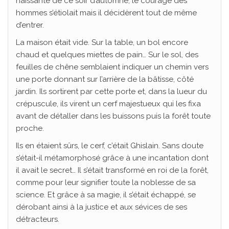
naissante de ce soir d’automne, le courage des
hommes s’étiolait mais il décidèrent tout de même
d’entrer.
La maison était vide. Sur la table, un bol encore
chaud et quelques miettes de pain… Sur le sol, des
feuilles de chêne semblaient indiquer un chemin vers
une porte donnant sur l’arrière de la bâtisse, côté
jardin. Ils sortirent par cette porte et, dans la lueur du
crépuscule, ils virent un cerf majestueux qui les fixa
avant de détaller dans les buissons puis la forêt toute
proche.
Ils en étaient sûrs, le cerf, c’était Ghislain. Sans doute
s’était-il métamorphosé grâce à une incantation dont
il avait le secret… Il s’était transformé en roi de la forêt,
comme pour leur signifier toute la noblesse de sa
science. Et grâce à sa magie, il s’était échappé, se
dérobant ainsi à la justice et aux sévices de ses
détracteurs.